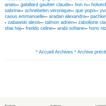
anais
--
gabillard gaultier claude
--
hon n
--
holveck
sabrina
--
schnebelen veronique
--
que popo
--
yv
caous emmanuelle
--
aradan alexandra
--
pachkev
-
zabawski alexis
--
talmon adrien
--
zabollone cl
sbai haj
--
freddo celine
--
arabi sofiane
--
hons ni
* Accueil Archives
* Archive préc