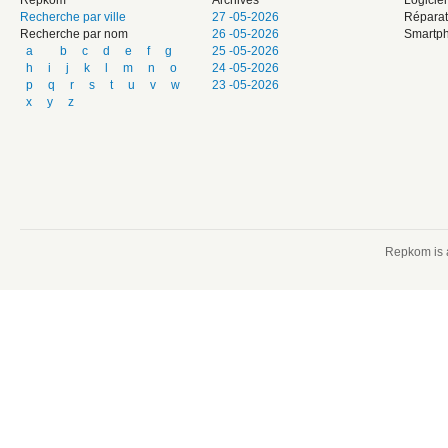
Repkom
Archives
Logicie
Recherche par ville
27 -05-2026
Réparat
Recherche par nom
26 -05-2026
Smartph
a
b
c
d
e
f
g
25 -05-2026
h
i
j
k
l
m
n
o
24 -05-2026
p
q
r
s
t
u
v
w
23 -05-2026
x
y
z
Repkom is