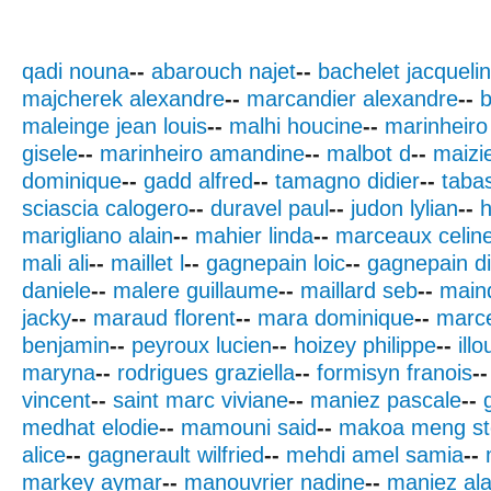
qadi nouna
--
abarouch najet
--
bachelet jacqueli
majcherek alexandre
--
marcandier alexandre
--
b
maleinge jean louis
--
malhi houcine
--
marinheiro
gisele
--
marinheiro amandine
--
malbot d
--
maizie
dominique
--
gadd alfred
--
tamagno didier
--
taba
sciascia calogero
--
duravel paul
--
judon lylian
--
h
marigliano alain
--
mahier linda
--
marceaux celin
mali ali
--
maillet l
--
gagnepain loic
--
gagnepain di
daniele
--
malere guillaume
--
maillard seb
--
maind
jacky
--
maraud florent
--
mara dominique
--
marce
benjamin
--
peyroux lucien
--
hoizey philippe
--
ill
maryna
--
rodrigues graziella
--
formisyn franois
--
vincent
--
saint marc viviane
--
maniez pascale
--
medhat elodie
--
mamouni said
--
makoa meng s
alice
--
gagnerault wilfried
--
mehdi amel samia
--
markey aymar
--
manouvrier nadine
--
maniez ala