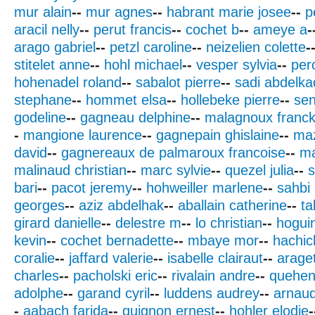
mur alain
--
mur agnes
--
habrant marie josee
--
p
aracil nelly
--
perut francis
--
cochet b
--
ameye a
-
arago gabriel
--
petzl caroline
--
neizelien colette
-
stitelet anne
--
hohl michael
--
vesper sylvia
--
per
hohenadel roland
--
sabalot pierre
--
sadi abdelka
stephane
--
hommet elsa
--
hollebeke pierre
--
sen
godeline
--
gagneau delphine
--
malagnoux franc
-
mangione laurence
--
gagnepain ghislaine
--
maz
david
--
gagnereaux de palmaroux francoise
--
ma
malinaud christian
--
marc sylvie
--
quezel julia
--
s
bari
--
pacot jeremy
--
hohweiller marlene
--
sahbi 
georges
--
aziz abdelhak
--
aballain catherine
--
ta
girard danielle
--
delestre m
--
lo christian
--
hogui
kevin
--
cochet bernadette
--
mbaye mor
--
hachich
coralie
--
jaffard valerie
--
isabelle clairaut
--
araget
charles
--
pacholski eric
--
rivalain andre
--
quehen
adolphe
--
garand cyril
--
luddens audrey
--
arnau
-
aabach farida
--
quignon ernest
--
hohler elodie
-