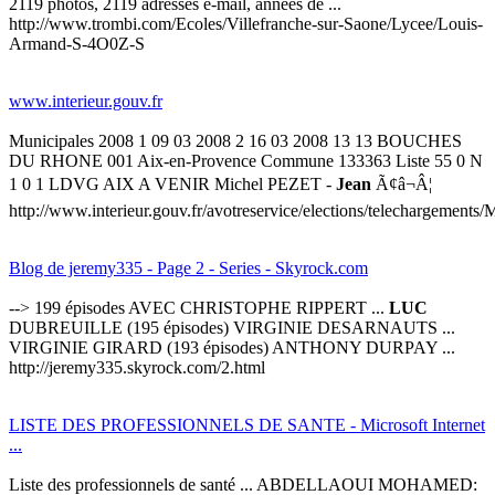
2119 photos, 2119 adresses e-mail, années de ...
http://www.trombi.com/Ecoles/Villefranche-sur-Saone/Lycee/Louis-
Armand-S-4O0Z-S
www.interieur.gouv.fr
Municipales 2008 1 09 03 2008 2 16 03 2008 13 13 BOUCHES
DU RHONE 001 Aix-en-Provence Commune 133363 Liste 55 0 N
1 0 1 LDVG AIX A VENIR Michel PEZET -
Jean
Ã¢â¬Â¦
http://www.interieur.gouv.fr/avotreservice/elections/telechargemen
Blog de jeremy335 - Page 2 - Series - Skyrock.com
--> 199 épisodes AVEC CHRISTOPHE RIPPERT ...
LUC
DUBREUILLE (195 épisodes) VIRGINIE DESARNAUTS ...
VIRGINIE GIRARD (193 épisodes) ANTHONY DURPAY ...
http://jeremy335.skyrock.com/2.html
LISTE DES PROFESSIONNELS DE SANTE - Microsoft Internet
...
Liste des professionnels de santé ... ABDELLAOUI MOHAMED: