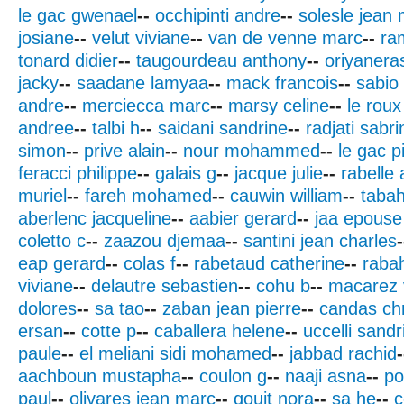
le gac gwenael
--
occhipinti andre
--
solesle jean 
josiane
--
velut viviane
--
van de venne marc
--
ra
tonard didier
--
taugourdeau anthony
--
oriyanera
jacky
--
saadane lamyaa
--
mack francois
--
sabio
andre
--
merciecca marc
--
marsy celine
--
le roux
andree
--
talbi h
--
saidani sandrine
--
radjati sabri
simon
--
prive alain
--
nour mohammed
--
le gac p
feracci philippe
--
galais g
--
jacque julie
--
rabelle 
muriel
--
fareh mohamed
--
cauwin william
--
tabahr
aberlenc jacqueline
--
aabier gerard
--
jaa epouse
coletto c
--
zaazou djemaa
--
santini jean charles
-
eap gerard
--
colas f
--
rabetaud catherine
--
raba
viviane
--
delautre sebastien
--
cohu b
--
macarez 
dolores
--
sa tao
--
zaban jean pierre
--
candas chr
ersan
--
cotte p
--
caballera helene
--
uccelli sandr
paule
--
el meliani sidi mohamed
--
jabbad rachid
-
aachboun mustapha
--
coulon g
--
naaji asna
--
po
paul
--
olivares jean marc
--
qouit nora
--
sa he
--
c