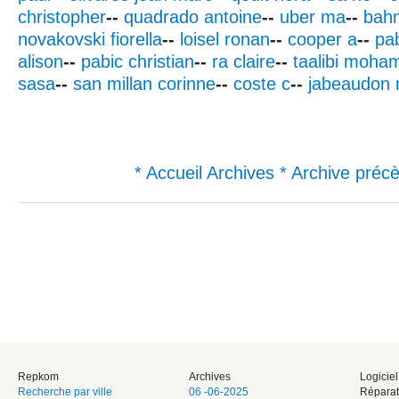
christopher
--
quadrado antoine
--
uber ma
--
bah
novakovski fiorella
--
loisel ronan
--
cooper a
--
pa
alison
--
pabic christian
--
ra claire
--
taalibi moha
sasa
--
san millan corinne
--
coste c
--
jabeaudon 
* Accueil Archives
* Archive préc
Repkom
Archives
Logicie
Recherche par ville
06 -06-2025
Réparat