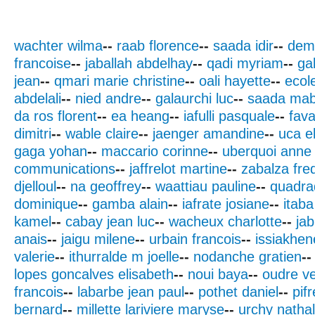
wachter wilma
--
raab florence
--
saada idir
--
dem
francoise
--
jaballah abdelhay
--
qadi myriam
--
ga
jean
--
qmari marie christine
--
oali hayette
--
ecol
abdelali
--
nied andre
--
galaurchi luc
--
saada mab
da ros florent
--
ea heang
--
iafulli pasquale
--
fav
dimitri
--
wable claire
--
jaenger amandine
--
uca e
gaga yohan
--
maccario corinne
--
uberquoi anne
communications
--
jaffrelot martine
--
zabalza fre
djelloul
--
na geoffrey
--
waattiau pauline
--
quadra
dominique
--
gamba alain
--
iafrate josiane
--
itaba
kamel
--
cabay jean luc
--
wacheux charlotte
--
jab
anais
--
jaigu milene
--
urbain francois
--
issiakhen
valerie
--
ithurralde m joelle
--
nodanche gratien
--
lopes goncalves elisabeth
--
noui baya
--
oudre v
francois
--
labarbe jean paul
--
pothet daniel
--
pif
bernard
--
millette lariviere maryse
--
urchy nathal