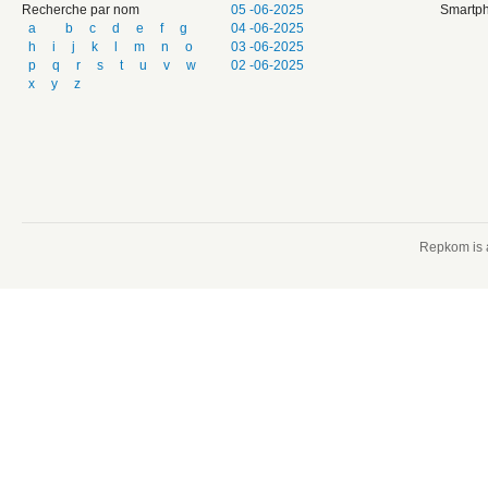
Recherche par nom
05 -06-2025
Smartph
a
b
c
d
e
f
g
04 -06-2025
h
i
j
k
l
m
n
o
03 -06-2025
p
q
r
s
t
u
v
w
02 -06-2025
x
y
z
Repkom is