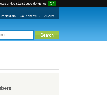
éaliser des statistiques de visites
OK
Particuliers
Solutions WEB
Archive
bers