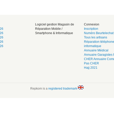
Logiciel gestion Magasin de
Connexion
026
Réparation Mobile /
Inscription
026
Smartphone & Informatique
Numéro Beurtelechat
026
Tous les artisans
026
Réparation téléphone
026
informatique
Annuaire Médical
Annuaire Garagistes
CHER
Annuaire Com
Pas CHER
Hajj 2021
Repkom is a
registered trademark