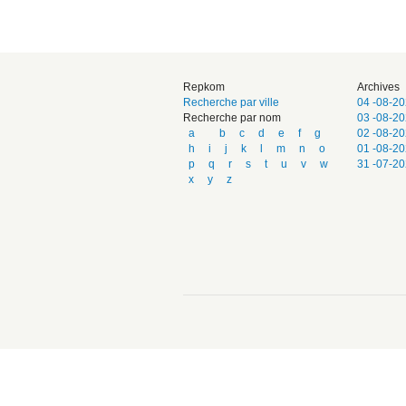
Repkom
Archives
Recherche par ville
04 -08-2
Recherche par nom
03 -08-2
a
b
c
d
e
f
g
02 -08-2
h
i
j
k
l
m
n
o
01 -08-2
p
q
r
s
t
u
v
w
31 -07-2
x
y
z