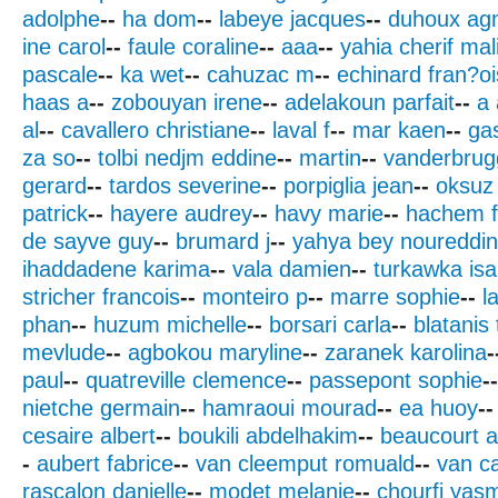
adolphe
--
ha dom
--
labeye jacques
--
duhoux ag
ine carol
--
faule coraline
--
aaa
--
yahia cherif mal
pascale
--
ka wet
--
cahuzac m
--
echinard fran?o
haas a
--
zobouyan irene
--
adelakoun parfait
--
a
al
--
cavallero christiane
--
laval f
--
mar kaen
--
gas
za so
--
tolbi nedjm eddine
--
martin
--
vanderbrug
gerard
--
tardos severine
--
porpiglia jean
--
oksuz 
patrick
--
hayere audrey
--
havy marie
--
hachem f
de sayve guy
--
brumard j
--
yahya bey noureddi
ihaddadene karima
--
vala damien
--
turkawka isa
stricher francois
--
monteiro p
--
marre sophie
--
l
phan
--
huzum michelle
--
borsari carla
--
blatanis 
mevlude
--
agbokou maryline
--
zaranek karolina
-
paul
--
quatreville clemence
--
passepont sophie
--
nietche germain
--
hamraoui mourad
--
ea huoy
--
cesaire albert
--
boukili abdelhakim
--
beaucourt a
-
aubert fabrice
--
van cleemput romuald
--
van c
rascalon danielle
--
modet melanie
--
chourfi yas