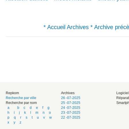
* Accueil Archives
* Archive préc
Repkom
Archives
Logicie
Recherche par ville
26 -07-2025
Réparat
Recherche par nom
25 -07-2025
Smartph
a
b
c
d
e
f
g
24 -07-2025
h
i
j
k
l
m
n
o
23 -07-2025
p
q
r
s
t
u
v
w
22 -07-2025
x
y
z