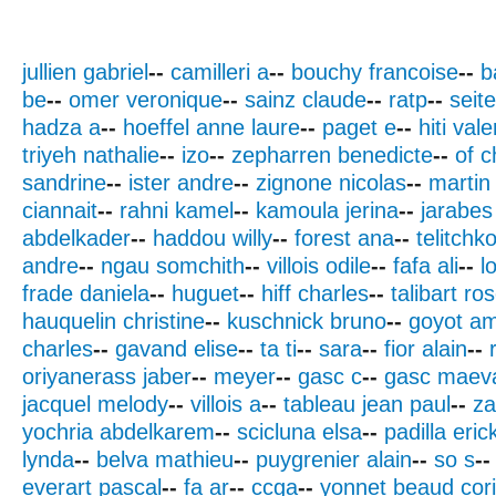
jullien gabriel
--
camilleri a
--
bouchy francoise
--
b
be
--
omer veronique
--
sainz claude
--
ratp
--
seit
hadza a
--
hoeffel anne laure
--
paget e
--
hiti vale
triyeh nathalie
--
izo
--
zepharren benedicte
--
of c
sandrine
--
ister andre
--
zignone nicolas
--
martin 
ciannait
--
rahni kamel
--
kamoula jerina
--
jarabes
abdelkader
--
haddou willy
--
forest ana
--
telitchk
andre
--
ngau somchith
--
villois odile
--
fafa ali
--
l
frade daniela
--
huguet
--
hiff charles
--
talibart ro
hauquelin christine
--
kuschnick bruno
--
goyot am
charles
--
gavand elise
--
ta ti
--
sara
--
fior alain
--
oriyanerass jaber
--
meyer
--
gasc c
--
gasc maev
jacquel melody
--
villois a
--
tableau jean paul
--
za
yochria abdelkarem
--
scicluna elsa
--
padilla eric
lynda
--
belva mathieu
--
puygrenier alain
--
so s
--
everart pascal
--
fa ar
--
ccga
--
yonnet beaud cor