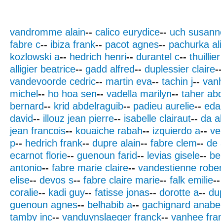
vandromme alain
--
calico eurydice
--
uch susann
fabre c
--
ibiza frank
--
pacot agnes
--
pachurka al
kozlowski a
--
hedrich henri
--
durantel c
--
thuillie
alligier beatrice
--
gadd alfred
--
duplessier claire
-
vandevoorde cedric
--
martin eva
--
tachin j
--
vanh
michel
--
ho hoa sen
--
vadella marilyn
--
taher ab
bernard
--
krid abdelraguib
--
padieu aurelie
--
eda
david
--
illouz jean pierre
--
isabelle clairaut
--
da a
jean francois
--
kouaiche rabah
--
izquierdo a
--
ve
p
--
hedrich frank
--
dupre alain
--
fabre clem
--
de
ecarnot florie
--
guenoun farid
--
levias gisele
--
be
antonio
--
fabre marie claire
--
vandestienne rober
elise
--
devos s
--
fabre claire marie
--
falk emilie
--
coralie
--
kadi guy
--
fatisse jonas
--
dorotte a
--
du
guenoun agnes
--
belhabib a
--
gachignard anabel
tamby inc
--
vanduynslaeger franck
--
vanhee fra