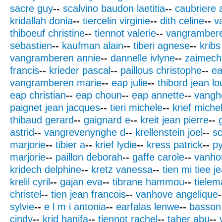
sacre guy
--
scalvino baudon laetitia
--
caubriere 
kridallah donia
--
tiercelin virginie
--
dith celine
--
v
thiboeuf christine
--
tiennot valerie
--
vangrambere
sebastien
--
kaufman alain
--
tiberi agnese
--
krib
vangramberen annie
--
dannelle ivlyne
--
zaimech
francis
--
krieder pascal
--
paillous christophe
--
ea
vangramberen marie
--
eap julie
--
thibord jean lo
eap christian
--
eap choun
--
eap annette
--
vanghe
paignet jean jacques
--
tieri michele
--
krief miche
thibaud gerard
--
gaignard e
--
kreit jean pierre
--
astrid
--
vangrevenynghe d
--
krellenstein joel
--
sc
marjorie
--
tibier a
--
krief lydie
--
kress patrick
--
py
marjorie
--
paillon deborah
--
gaffe carole
--
vanho
kridech delphine
--
kretz vanessa
--
tien mi tiee j
krelil cyril
--
gajan eva
--
tibrane hammou
--
tielem
christel
--
tien jean francois
--
vanhove angelique
-
sylvie
--
e l m i antonia
--
earfalas lenwe
--
basson 
cindy
--
krid hanifa
--
tiennot rachel
--
taher abu
--