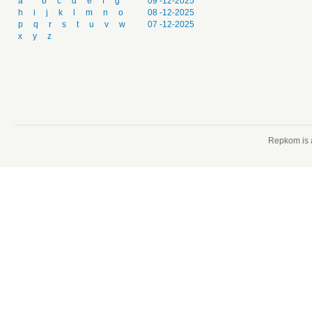
a
b
c
d
e
f
g
09 -12-2025
h
i
j
k
l
m
n
o
08 -12-2025
p
q
r
s
t
u
v
w
07 -12-2025
x
y
z
Repkom is