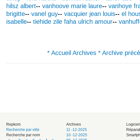
hilsz albert
--
vanhoove marie laure
--
vanhoye fr
brigitte
--
vanel guy
--
vacquier jean louis
--
el hou
isabelle
--
tiehide zile faha ulrich amour
--
vanhuff
* Accueil Archives
* Archive préc
Repkom
Archives
Logicie
Recherche par ville
11 -12-2025
Réparat
Recherche par nom
10 -12-2025
Smartph