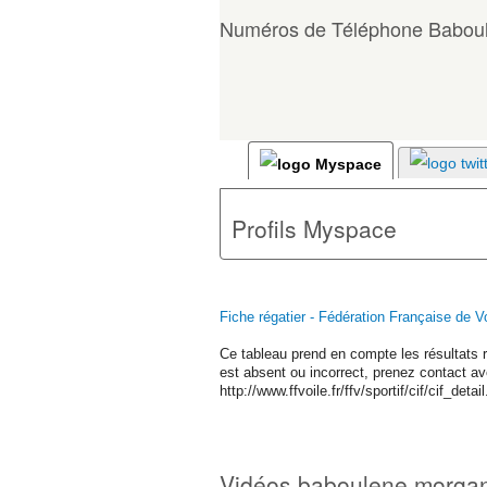
Numéros de Téléphone Babou
Profils Myspace
Fiche régatier - Fédération Française de Vo
Ce tableau prend en compte les résultats r
est absent ou incorrect, prenez contact ave
http://www.ffvoile.fr/ffv/sportif/cif/cif_de
Vidéos baboulene morga