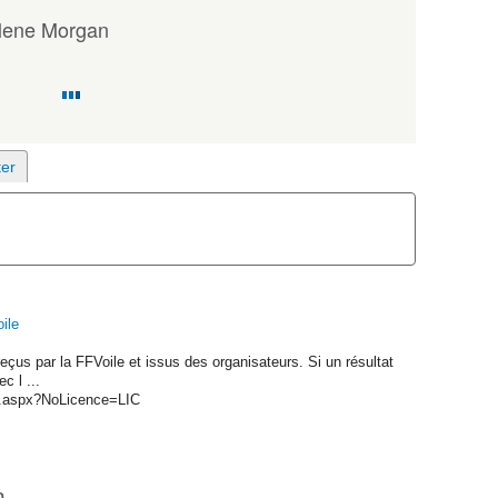
lene Morgan
ile
eçus par la FFVoile et issus des organisateurs. Si un résultat
c l ...
tail.aspx?NoLicence=LIC
n