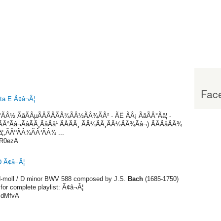
Face
ta E Ã¢â¬Â¦
ÃÂ½ ÃâÃÂµÃÂÃÂÃÂ¾ÃÂ½ÃÂ¾ÃÂ² - ÃË ÃÂ¡ ÃâÃÂ°Ãâ¦ -
Â°Ãâ¬ÃâÃÂ¸ÃâÃâ¹ ÃÅÃÂ¸ ÃÂ¼ÃÂ¸ÃÂ½ÃÂ¾Ãâ¬) ÃÂ­ÃâÃÂ¾
â¦,ÃÂºÃÂ¾ÃÂ³ÃÂ¾ ...
0R0ezA
D Ã¢â¬Â¦
-moll / D minor BWV 588 composed by J.S.
Bach
(1685-1750)
for complete playlist: Ã¢â¬Â¦
cdMfvA