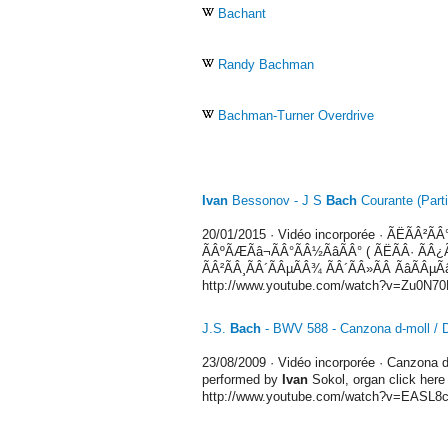
Bachant
Randy Bachman
Bachman-Turner Overdrive
Ivan
Bessonov - J S
Bach
Courante (Parti
20/01/2015
·
Vidéo incorporée
· ÃËÃÂ²ÃÂ°
ÃÂºÃÆÃâ¬ÃÂ°ÃÂ½ÃâÃÂ° ( ÃËÃÂ· ÃÂ¿Ã
ÃÂ²ÃÂ¸ÃÂ´ÃÂµÃÂ¾ ÃÂ´ÃÂ»ÃÂ ÃâÃÂµÃ
http://www.youtube.com/watch?v=Zu0N7
J.S.
Bach
- BWV 588 - Canzona d-moll / 
23/08/2009
·
Vidéo incorporée
· Canzona d
performed by
Ivan
Sokol, organ click here 
http://www.youtube.com/watch?v=EASL8