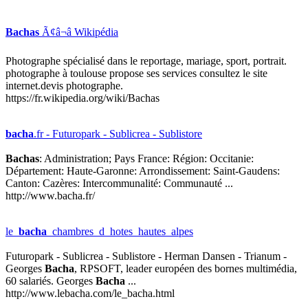
Bachas
Ã¢â¬â Wikipédia
Photographe spécialisé dans le reportage, mariage, sport, portrait.
photographe à toulouse propose ses services consultez le site
internet.devis photographe.
https://fr.wikipedia.org/wiki/Bachas
bacha
.fr - Futuropark - Sublicrea - Sublistore
Bachas
: Administration; Pays France: Région: Occitanie:
Département: Haute-Garonne: Arrondissement: Saint-Gaudens:
Canton: Cazères: Intercommunalité: Communauté ...
http://www.bacha.fr/
le_
bacha
_chambres_d_hotes_hautes_alpes
Futuropark - Sublicrea - Sublistore - Herman Dansen - Trianum -
Georges
Bacha
, RPSOFT, leader européen des bornes multimédia,
60 salariés. Georges
Bacha
...
http://www.lebacha.com/le_bacha.html