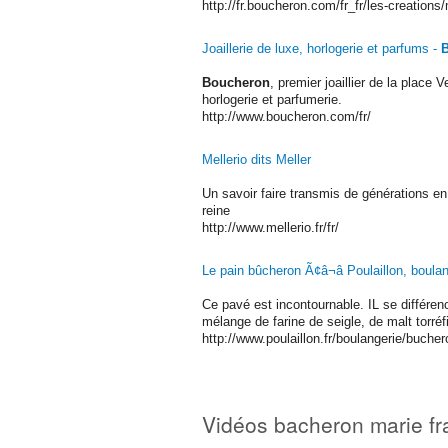
http://fr.boucheron.com/fr_fr/les-creations/
Joaillerie de luxe, horlogerie et parfums -
Boucheron
, premier joaillier de la place 
horlogerie et parfumerie.
http://www.boucheron.com/fr/
Mellerio dits Meller
Un savoir faire transmis de générations e
reine
http://www.mellerio.fr/fr/
Le pain bûcheron Ã¢â¬â Poulaillon, boulang
Ce pavé est incontournable. IL se différen
mélange de farine de seigle, de malt torréfi
http://www.poulaillon.fr/boulangerie/bucher
Vidéos bacheron marie fr