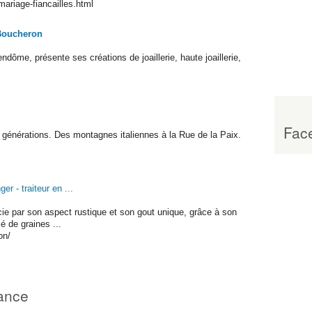
mariage-fiancailles.html
Boucheron
Vendôme, présente ses créations de joaillerie, haute joaillerie,
Face
n générations. Des montagnes italiennes à la Rue de la Paix.
er - traiteur en ...
cie par son aspect rustique et son gout unique, grâce à son
é de graines ...
on/
ance