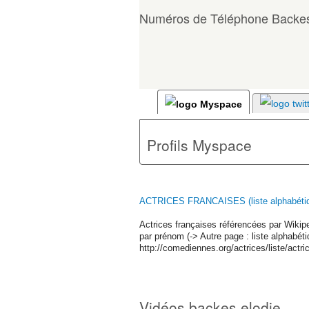
Numéros de Téléphone Backes
Profils Myspace
ACTRICES FRANCAISES (liste alphabétiqu
Actrices françaises référencées par Wikipe
par prénom (-> Autre page : liste alphabé
http://comediennes.org/actrices/liste/actr
Vidéos backes elodie