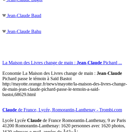
Jean-Claude Baud
Jean-Claude Bahu
La Maison des Livres change de main :
Jean
-
Claude
Pichard ...
Economie La Maison des Livres change de main :
Jean
-
Claude
Pichard passe le témoin à Saïd Bastoi
http://mayotte.orange.fr/news/mayotte/la-maison-des-livres-change-
de-main-jean-claude-pichard-passe-le-temoin-a-said-
bastoi,68629.html
Claude
de France, Lycée, Romorantin-Lanthenay - Trombi.com
Lycée Lycée
Claude
de France Romorantin-Lanthenay, 9 av Paris
41200 Romorantin-Lanthenay: 1620 personnes avec 1620 photos,
1620 adresses e-mail, années de Ã¢â¬Â¦