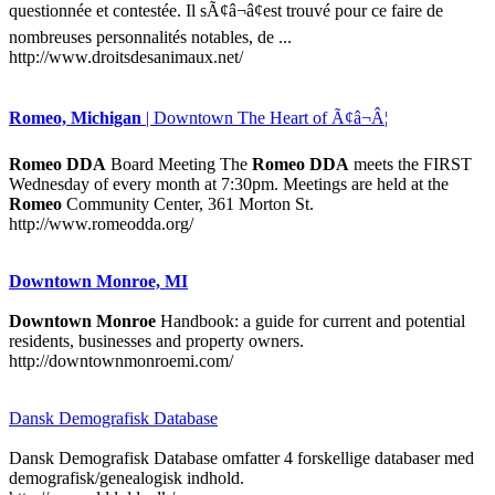
questionnée et contestée. Il sÃ¢â¬â¢est trouvé pour ce faire de
nombreuses personnalités notables, de ...
http://www.droitsdesanimaux.net/
Romeo, Michigan
| Downtown The Heart of Ã¢â¬Â¦
Romeo DDA
Board Meeting The
Romeo DDA
meets the FIRST
Wednesday of every month at 7:30pm. Meetings are held at the
Romeo
Community Center, 361 Morton St.
http://www.romeodda.org/
Downtown Monroe, MI
Downtown Monroe
Handbook: a guide for current and potential
residents, businesses and property owners.
http://downtownmonroemi.com/
Dansk Demografisk Database
Dansk Demografisk Database omfatter 4 forskellige databaser med
demografisk/genealogisk indhold.