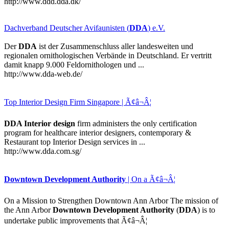
http://www.ddd.dda.dk/
Dachverband Deutscher Avifaunisten (
DDA
) e.V.
Der
DDA
ist der Zusammenschluss aller landesweiten und
regionalen ornithologischen Verbände in Deutschland. Er vertritt
damit knapp 9.000 Feldornithologen und ...
http://www.dda-web.de/
Top Interior Design Firm Singapore | Ã¢â¬Â¦
DDA Interior design
firm administers the only certification
program for healthcare interior designers, contemporary &
Restaurant top Interior Design services in ...
http://www.dda.com.sg/
Downtown Development Authority
| On a Ã¢â¬Â¦
On a Mission to Strengthen Downtown Ann Arbor The mission of
the Ann Arbor
Downtown Development Authority
(
DDA
) is to
undertake public improvements that Ã¢â¬Â¦