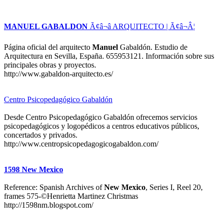
MANUEL GABALDON
Ã¢â¬â ARQUITECTO | Ã¢â¬Â¦
Página oficial del arquitecto
Manuel
Gabaldón. Estudio de
Arquitectura en Sevilla, España. 655953121. Información sobre sus
principales obras y proyectos.
http://www.gabaldon-arquitecto.es/
Centro Psicopedagógico Gabaldón
Desde Centro Psicopedagógico Gabaldón ofrecemos servicios
psicopedagógicos y logopédicos a centros educativos públicos,
concertados y privados.
http://www.centropsicopedagogicogabaldon.com/
1598 New Mexico
Reference: Spanish Archives of
New Mexico
, Series I, Reel 20,
frames 575-©Henrietta Martinez Christmas
http://1598nm.blogspot.com/