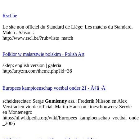
Rscl.be
Le site non officiel du Standard de Liège: Les matchs du Standard.
Match : Saison :
http://www.rscl.be/?rub=liste_match
Folklor w malarstwie polskim - Polish Art
sklep: english version | galeria
http://artyzm.com/theme.php?id=36
Europees kampioenschap voetbal onder 21 - Ã¢â¬Â¦
scheidsrechter: Serge
Gumienny
ass.: Frederik Nilsson en Alex
Verstraeten vierde official: Martin Hansson : toeschouwers: Servië
en Montenegro
https://nl.wikipedia.org/wiki/Europees_kampioenschap_voetbal_ond
_2006