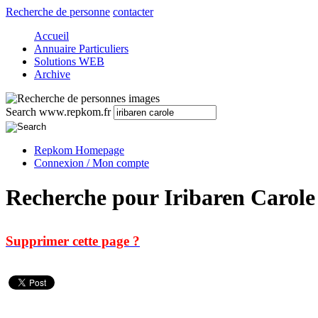
Recherche de personne
contacter
Accueil
Annuaire Particuliers
Solutions WEB
Archive
Search www.repkom.fr
Repkom Homepage
Connexion / Mon compte
Recherche pour Iribaren Carole
Supprimer cette page ?