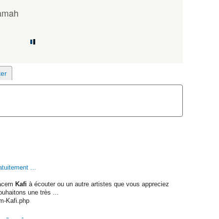
Samah
tuitement ...
Kacem
Kafi
à écouter ou un autre artistes que vous appreciez
ouhaitons une très ...
m-Kafi.php