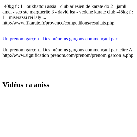
-40kg f : 1 - oukhattou assia - club arlesien de karate do 2 - jamli
amel - sco ste marguerite 3 - david lea - vedene karate club -45kg f :
1 - miserazzi rei laly ...
http://www.ffkarate.fr/provence/competitions/resultats.php
Un prénom garçon...Des prénoms garçons commençant par ...
Un prénom garçon...Des prénoms garçons commençant par lettre A
http://www.signification-prenom.com/prenom/prenom-garcon-a.php
Vidéos ra aniss