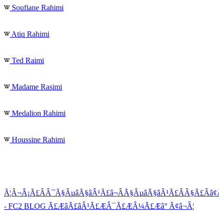
Soufiane Rahimi
Atiq Rahimi
Ted Raimi
Madame Rasimi
Medalion Rahimi
Houssine Rahimi
Ã¦Â¬Â¡Ã£ÂÂ¯Ã§ÂµâÃ§âÂ¹Ã£â¬ÂÃ§ÂµâÃ§âÂ¹Ã£ÂÂ§Ã£Ââ¢Ã£
- FC2 BLOG Ã£ÆâÃ£âÂ¹Ã£ÆÂ¯Ã£ÆÂ¼Ã£Æâ° Ã¢â¬Â¦