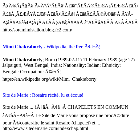
Ã§Â®Â¡Ã§Ââ Ã¤ÂºÂºÃ£Ââ¹Ã£ââ°Ã£ÂÂ®Ã£ÆÂ¡Ã£ÆÆÃ£âÂ
Ã£âÂ¸Ã£ÆÂ¥Ã£Æâ¹Ã£âÂ¢Ã£Ââ¢Ã£ââÃ£ÂÂ®Ã©ââ¹Ã¦Â¥Â­
Ã¦âÂ¥Ã£ââ4Ã¦Â¡ÂÃ£ÂÂ§Ã¥â¦Â¥Ã¥Å âºÃ£ÂâÃ£ÂÂ¦Ã£ÂÂÃ£ÂÂ
http://soramimistation.blog.fc2.com/
Mimi Chakraborty
- Wikipedia, the free Ã¢â¬Â¦
Mimi Chakraborty
; Born (1989-02-11) 11 February 1989 (age 27)
Jalpaiguri, West Bengal, India: Nationality: Indian: Ethnicity:
Bengali: Occupation: Ã¢â¬Â¦
https://en.wikipedia.org/wiki/Mimi_Chakraborty
Site de Marie : Rosaire récité, lu et écouté
Site de Marie ... âÃ¢âÂ¬Ã¢â¬Â CHAPELETS EN COMMUN
âÃ¢âÂ¬Ã¢â¬Â Le Site de Marie vous propose une procÃ©dure
pour Ã©couter/lire le saint Rosaire (chapelet) et ...
http://www.sitedemarie.com/indexchap.html