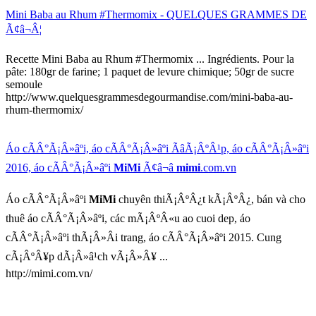
Mini Baba au Rhum #Thermomix - QUELQUES GRAMMES DE
Ã¢â¬Â¦
Recette Mini Baba au Rhum #Thermomix ... Ingrédients. Pour la
pâte: 180gr de farine; 1 paquet de levure chimique; 50gr de sucre
semoule
http://www.quelquesgrammesdegourmandise.com/mini-baba-au-
rhum-thermomix/
Áo cÃÂ°Ã¡Â»âºi, áo cÃÂ°Ã¡Â»âºi ÃâÃ¡ÂºÂ¹p, áo cÃÂ°Ã¡Â»âºi
2016, áo cÃÂ°Ã¡Â»âºi
MiMi
Ã¢â¬â
mimi
.com.vn
Áo cÃÂ°Ã¡Â»âºi
MiMi
chuyên thiÃ¡ÂºÂ¿t kÃ¡ÂºÂ¿, bán và cho
thuê áo cÃÂ°Ã¡Â»âºi, các mÃ¡ÂºÂ«u ao cuoi dep, áo
cÃÂ°Ã¡Â»âºi thÃ¡Â»Âi trang, áo cÃÂ°Ã¡Â»âºi 2015. Cung
cÃ¡ÂºÂ¥p dÃ¡Â»â¹ch vÃ¡Â»Â¥ ...
http://mimi.com.vn/