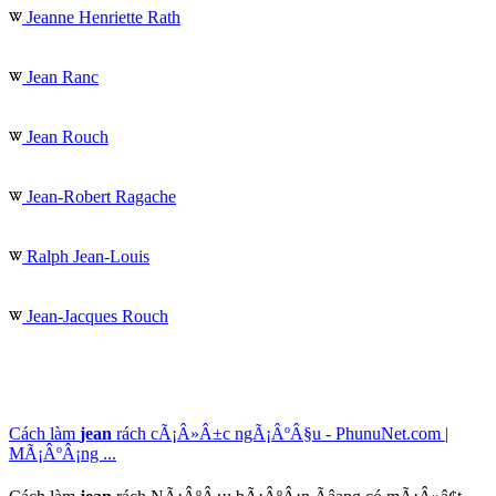
Jeanne Henriette Rath
Jean Ranc
Jean Rouch
Jean-Robert Ragache
Ralph Jean-Louis
Jean-Jacques Rouch
Cách làm
jean
rách cÃ¡Â»Â±c ngÃ¡ÂºÂ§u - PhunuNet.com |
MÃ¡ÂºÂ¡ng ...