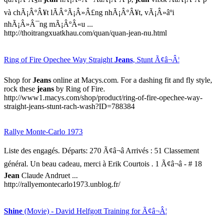
và chÃ¡ÂºÂ¥t lÃÂ°Ã¡Â»Â£ng nhÃ¡ÂºÂ¥t, vÃ¡Â»âºi
nhÃ¡Â»Â¯ng mÃ¡ÂºÂ«u ...
http://thoitrangxuatkhau.com/quan/quan-jean-nu.html
Ring of Fire Opechee Way Straight
Jeans
, Stunt Ã¢â¬Â¦
Shop for
Jeans
online at Macys.com. For a dashing fit and fly style,
rock these
jeans
by Ring of Fire.
http://www1.macys.com/shop/product/ring-of-fire-opechee-way-
straight-jeans-stunt-rach-wash?ID=788384
Rallye Monte-Carlo 1973
Liste des engagés. Départs: 270 Ã¢â¬â Arrivés : 51 Classement
général. Un beau cadeau, merci à Erik Courtois . 1 Ã¢â¬â - # 18
Jean
Claude Andruet ...
http://rallyemontecarlo1973.unblog.fr/
Shine
(Movie) - David Helfgott Training for Ã¢â¬Â¦