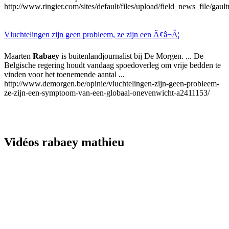
http://www.ringier.com/sites/default/files/upload/field_news_file/gau
Vluchtelingen zijn geen probleem, ze zijn een Ã¢â¬Â¦
Maarten
Rabaey
is buitenlandjournalist bij De Morgen. ... De
Belgische regering houdt vandaag spoedoverleg om vrije bedden te
vinden voor het toenemende aantal ...
http://www.demorgen.be/opinie/vluchtelingen-zijn-geen-probleem-
ze-zijn-een-symptoom-van-een-globaal-onevenwicht-a2411153/
Vidéos rabaey mathieu