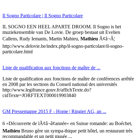
Il Sogno Particolare | Il Sogno Particolare
IL SOGNO EEN HEEL APARTE DROOM. Il Sogno is het
muziekensemble van De Lovie. De groep bestaat uit Evelien
Callens, Rudy Iemants, Martin Mahieu,
Mathieu
Ã¢â¬Â¦
http://www.delovie.be/index.php/il-sogno-particolare/il-sogno-
particolare.html
Liste de qualification aux fonctions de maître de ...
Liste de qualification aux fonctions de maître de conférences arrêtée
en 2008 par les sections du Conseil national des universités
http://www.legifrance.gouv.fr/affichTexte.do?
cidTexte=JORFTEXT000019903840
GM Pressemappe 2015 F - Home | Ringier AG, an ...
6 «Découverte de lÃ¢â¬â¢année» en Suisse romande: au Boéchet,
Mathieu
Bruno gère un sympa-thique petit hôtel, un restaurant très
recommandable et un petit musée ...