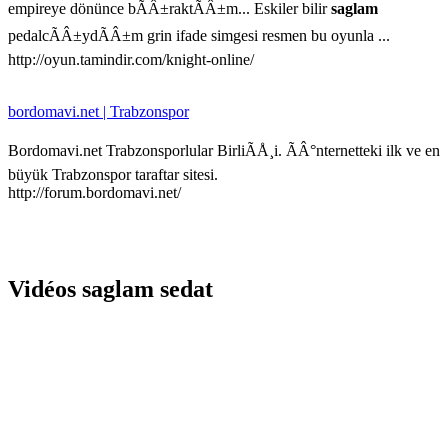
empireye dönünce bÃÂ±raktÃÂ±m... Eskiler bilir
saglam
pedalcÃÂ±ydÃÂ±m grin ifade simgesi resmen bu oyunla ...
http://oyun.tamindir.com/knight-online/
bordomavi.net | Trabzonspor
Bordomavi.net Trabzonsporlular BirliÃÅ¸i. ÃÂ°nternetteki ilk ve en
büyük Trabzonspor taraftar sitesi.
http://forum.bordomavi.net/
Vidéos saglam sedat