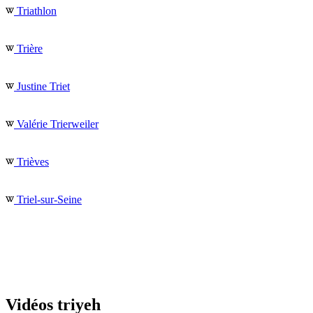
Triathlon
Trière
Justine Triet
Valérie Trierweiler
Trièves
Triel-sur-Seine
Vidéos triyeh