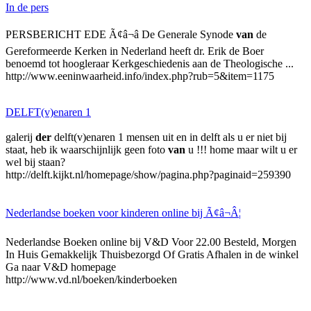
In de pers
PERSBERICHT EDE Ã¢â¬â De Generale Synode
van
de
Gereformeerde Kerken in Nederland heeft dr. Erik de Boer
benoemd tot hoogleraar Kerkgeschiedenis aan de Theologische ...
http://www.eeninwaarheid.info/index.php?rub=5&item=1175
DELFT(v)enaren 1
galerij
der
delft(v)enaren 1 mensen uit en in delft als u er niet bij
staat, heb ik waarschijnlijk geen foto
van
u !!! home maar wilt u er
wel bij staan?
http://delft.kijkt.nl/homepage/show/pagina.php?paginaid=259390
Nederlandse boeken voor kinderen online bij Ã¢â¬Â¦
Nederlandse Boeken online bij V&D Voor 22.00 Besteld, Morgen
In Huis Gemakkelijk Thuisbezorgd Of Gratis Afhalen in de winkel
Ga naar V&D homepage
http://www.vd.nl/boeken/kinderboeken