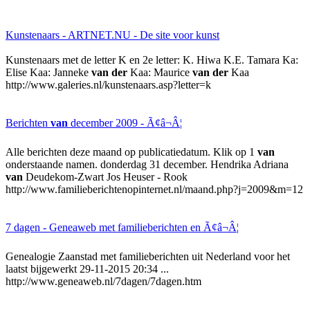
Kunstenaars - ARTNET.NU - De site voor kunst
Kunstenaars met de letter K en 2e letter: K. Hiwa K.E. Tamara Ka:
Elise Kaa: Janneke
van der
Kaa: Maurice
van der
Kaa
http://www.galeries.nl/kunstenaars.asp?letter=k
Berichten
van
december 2009 - Ã¢â¬Â¦
Alle berichten deze maand op publicatiedatum. Klik op 1
van
onderstaande namen. donderdag 31 december. Hendrika Adriana
van
Deudekom-Zwart Jos Heuser - Rook
http://www.familieberichtenopinternet.nl/maand.php?j=2009&m=12
7 dagen - Geneaweb met familieberichten en Ã¢â¬Â¦
Genealogie Zaanstad met familieberichten uit Nederland voor het
laatst bijgewerkt 29-11-2015 20:34 ...
http://www.geneaweb.nl/7dagen/7dagen.htm