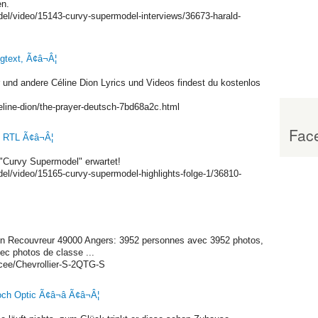
en.
del/video/15143-curvy-supermodel-interviews/36673-harald-
gtext, Ã¢â¬Â¦
und andere Céline Dion Lyrics und Videos findest du kostenlos
line-dion/the-prayer-deutsch-7bd68a2c.html
Face
- RTL Ã¢â¬Â¦
e "Curvy Supermodel" erwartet!
el/video/15165-curvy-supermodel-highlights-folge-1/36810-
rien Recouvreur 49000 Angers: 3952 personnes avec 3952 photos,
ec photos de classe ...
cee/Chevrollier-S-2QTG-S
och Optic Ã¢â¬â Ã¢â¬Â¦