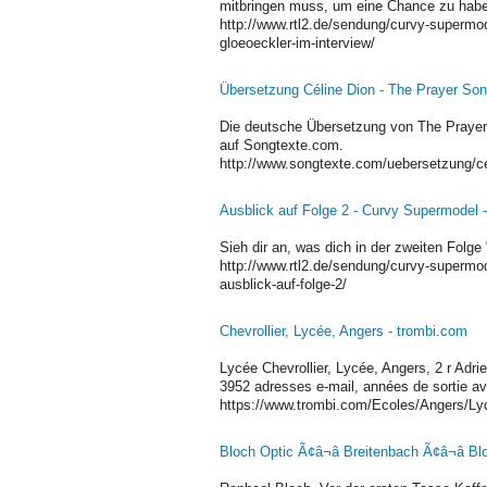
mitbringen muss, um eine Chance zu hab
http://www.rtl2.de/sendung/curvy-supermo
gloeoeckler-im-interview/
Übersetzung Céline Dion - The Prayer Son
Die deutsche Übersetzung von The Prayer 
auf Songtexte.com.
http://www.songtexte.com/uebersetzung/ce
Ausblick auf Folge 2 - Curvy Supermodel 
Sieh dir an, was dich in der zweiten Folg
http://www.rtl2.de/sendung/curvy-supermod
ausblick-auf-folge-2/
Chevrollier, Lycée, Angers - trombi.com
Lycée Chevrollier, Lycée, Angers, 2 r Ad
3952 adresses e-mail, années de sortie av
https://www.trombi.com/Ecoles/Angers/Ly
Bloch Optic Ã¢â¬â Breitenbach Ã¢â¬â Bl