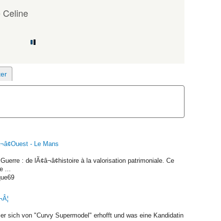
 Celine
¬â¢Ouest - Le Mans
Guerre : de lÃ¢â¬â¢histoire à la valorisation patrimoniale. Ce
e ...
ique69
¬Â¦
s er sich von "Curvy Supermodel" erhofft und was eine Kandidatin