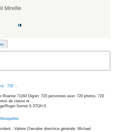
 Mireille
) : 720 ...
de Roanne 71160 Digoin: 720 personnes avec 720 photos, 720
tos de classe et ...
lege/Roger-Semet-S-37QH-S
Montpellier
dent . Valérie Chevalier directrice générale. Michael