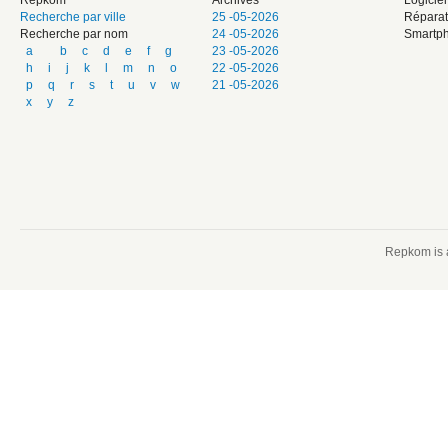
Repkom
Archives
Logicie
Recherche par ville
25 -05-2026
Réparat
Recherche par nom
24 -05-2026
Smartph
a
b
c
d
e
f
g
23 -05-2026
h
i
j
k
l
m
n
o
22 -05-2026
p
q
r
s
t
u
v
w
21 -05-2026
x
y
z
Repkom is