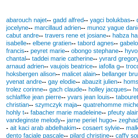
abarouch najet
--
gadd alfred
--
yagci bolukbas
--
jocelyne
--
marcillaud adrien
--
munoz yague dani
cabut andre
--
travers rene et josiane
--
habza ha
isabelle
--
elbene gratien
--
tabord agnes
--
gabelo
francis
--
peyret marie
--
obongo stephane
--
hyvo
chantal
--
taddei marie catherine
--
yvrard gregor
arnaud adrien
--
vaujois beatrice
--
iafolla g
--
troc
hoksbergen alison
--
malicet alain
--
bellanger br
yvenat andre
--
gay elodie
--
abauzit julien
--
homs
trolez corinne
--
gach claude
--
holley jacques
--
h
schlaffke jean pierre
--
yvars jean louis
--
tabouret
christian
--
szymczyk maja
--
quatrehomme miche
hohly t
--
fabacher marie madeleine
--
pfeuty alai
vandeginste melody
--
jarne periel hugo
--
zeghadi
-
ait kaci arab abdelhakim
--
cosaert sylvie
--
malk
dento faciale pascale
--
pilard christine
--
caffy so