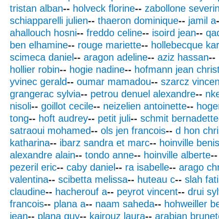
tristan alban
--
holveck florine
--
zabollone severi
schiapparelli julien
--
thaeron dominique
--
jamil a
ahallouch hosni
--
freddo celine
--
isoird jean
--
qa
ben elhamine
--
rouge mariette
--
hollebecque kar
scimeca daniel
--
aragon adeline
--
aziz hassan
--
hollier robin
--
hogie nadine
--
hofmann jean chris
yvinec gerald
--
oumar mamadou
--
szarcz vincen
grangerac sylvia
--
petrou denuel alexandre
--
nk
nisoli
--
goillot cecile
--
neizelien antoinette
--
hoger
tong
--
hoft audrey
--
petit juli
--
schmit bernadette
satraoui mohamed
--
ols jen francois
--
d hon chri
katharina
--
ibarz sandra et marc
--
hoinville beni
alexandre alain
--
tondo anne
--
hoinville alberte
--
pezeril eric
--
caby daniel
--
ra isabelle
--
arago chr
valentina
--
scibetta melissa
--
huteau c
--
slah fa
claudine
--
hacherouf a
--
peyrot vincent
--
drui sy
francois
--
plana a
--
naam saheda
--
hohweiller b
jean
--
plana guy
--
kairouz laura
--
arabian brunet