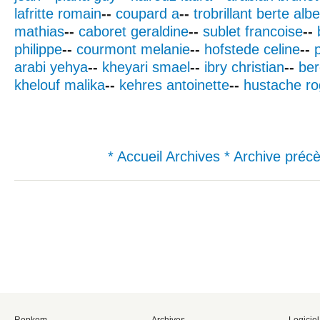
lafritte romain
--
coupard a
--
trobrillant berte albe
mathias
--
caboret geraldine
--
sublet francoise
--
philippe
--
courmont melanie
--
hofstede celine
--
arabi yehya
--
kheyari smael
--
ibry christian
--
ber
khelouf malika
--
kehres antoinette
--
hustache ro
* Accueil Archives
* Archive préc