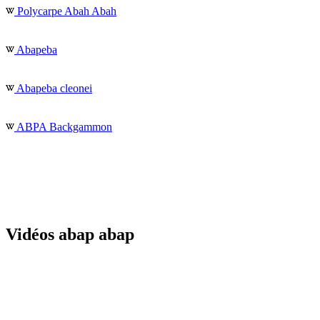
Polycarpe Abah Abah
Abapeba
Abapeba cleonei
ABPA Backgammon
Vidéos abap abap