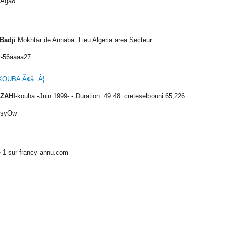
yAga8
Badji
Mokhtar de Annaba. Lieu Algeria area Secteur
ar-56aaaa27
-KOUBA Ã¢â¬Â¦
ZAHI
-kouba -Juin 1999- - Duration: 49:48. creteselbouni 65,226
wsyOw
 1 sur francy-annu.com