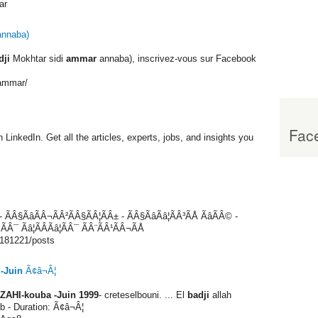
ar
nnaba)
dji
Mokhtar sidi
ammar
annaba), inscrivez-vous sur Facebook
iammar/
Face
n LinkedIn. Get all the articles, experts, jobs, and insights you
Å - ÃÂ§ÃâÃÂ¬ÃÂ²ÃÂ§ÃÂ¦ÃÂ± - ÃÂ§ÃâÃâ¦ÃÂ³ÃÅ ÃâÃÂ© -
 ÃÂ¯ Ãâ¦ÃÂ­Ãâ¦ÃÂ¯ ÃÂ¨ÃÂ¹ÃÂ¬ÃÅ
0181221/posts
-Juin
Ã¢â¬Â¦
ZAHI-kouba -Juin 1999
- creteselbouni. ... El
badji
allah
b - Duration: Ã¢â¬Â¦