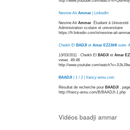
http://www.youtube.com/watch?v=Q6tHl5
Nesrine Ait
Ammar
| LinkedIn
Nesrine Ait
Ammar
. Étudiant à Université
Administration scolaire et universitaire
https://fr.linkedin.com/in/nesrine-ait-amm
Cheikh El
BADJI
et
Amar EZZAHI
suite 
13/03/2011
· Cheikh El
BADJI
et
Amar EZ
views. 49:48
http://www.youtube.com/watch?v=JlJkJ9
BAADJI
| 1 / 2 | francy-annu.com
Résultat de recherche pour
BAADJI
, page
http://francy-annu.com/B/BAADJI-1.php
Vidéos baadji ammar