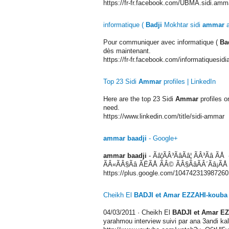
https://fr-fr.facebook.com/UBMA.sidi.amm
informatique (
Badji
Mokhtar sidi
ammar
a
Pour communiquer avec informatique (
Ba
dès maintenant.
https://fr-fr.facebook.com/informatiquesid
Top 23 Sidi
Ammar
profiles | LinkedIn
Here are the top 23 Sidi
Ammar
profiles o
need.
https://www.linkedin.com/title/sidi-ammar
ammar baadji
- Google+
ammar baadji
- Ãâ¦ÃÂ³ÃâÃâ¦ ÃÂ³Ãâ Ã
ÃÂ«ÃÂ§Ãâ ÃËÃÅ ÃÂ© ÃÂ§ÃâÃÂ´Ãâ¡ÃÅ
https://plus.google.com/10474231398726
Cheikh El
BADJI et Amar EZZAHI-kouba 
04/03/2011
· Cheikh El
BADJI et Amar EZ
yarahmou interview suivi par ana 3andi kal