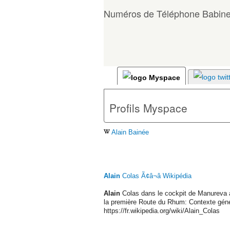
Numéros de Téléphone Babinet
Profils Myspace
Alain Bainée
Alain
Colas Ã¢â¬â Wikipédia
Alain
Colas dans le cockpit de Manureva a
la première Route du Rhum: Contexte géné
https://fr.wikipedia.org/wiki/Alain_Colas