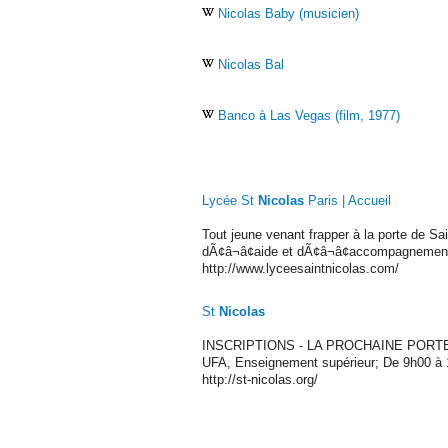
Nicolas Baby (musicien)
Nicolas Bal
Banco à Las Vegas (film, 1977)
Lycée St
Nicolas
Paris | Accueil
Tout jeune venant frapper à la porte de Sai
dÃ¢â¬â¢aide et dÃ¢â¬â¢accompagnemen
http://www.lyceesaintnicolas.com/
St
Nicolas
INSCRIPTIONS - LA PROCHAINE PORTES
UFA, Enseignement supérieur; De 9h00 à 1
http://st-nicolas.org/