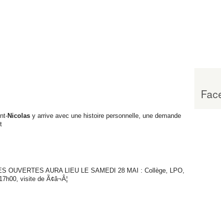
Face
nt-
Nicolas
y arrive avec une histoire personnelle, une demande
t
 OUVERTES AURA LIEU LE SAMEDI 28 MAI : Collège, LPO,
7h00, visite de Ã¢â¬Â¦