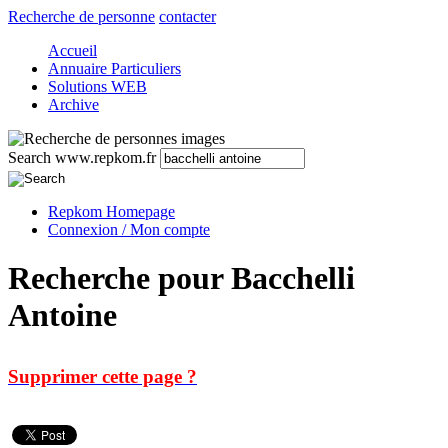
Recherche de personne
contacter
Accueil
Annuaire Particuliers
Solutions WEB
Archive
Search www.repkom.fr
Repkom Homepage
Connexion / Mon compte
Recherche pour Bacchelli
Antoine
Supprimer cette page ?