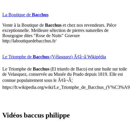
La Boutique de
Bacchus
Vente à la Boutique de
Bacchus
et chez nos revendeurs. Pièce
exceptionnelle. Meilleure sélection de pierres naturelles de
Bourgogne dites "Rose de Nuits" Gravure
http://laboutiquedebacchus.fr/
Le Triomphe de
Bacchus
(Vélasquez) Ã¢â¬â Wikipédia
Le Triomphe de
Bacchus
(El triunfo de Baco) est une huile sur toile
de Velasquez, conservée au Musée du Prado depuis 1819. Elle est
connue populairement sous le Ã¢â¬Â¦
https://fr.wikipedia.org/wiki/Le_Triomphe_de_Bacchus_(V%C3%A9
Vidéos baccus philippe