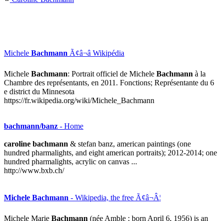
Michele
Bachmann
Ã¢â¬â Wikipédia
Michele
Bachmann
: Portrait officiel de Michele
Bachmann
à la
Chambre des représentants, en 2011. Fonctions; Représentante du 6
e district du Minnesota
https://fr.wikipedia.org/wiki/Michele_Bachmann
bachmann/banz
- Home
caroline bachmann
& stefan banz, american paintings (one
hundred pharmalights, and eight american portraits); 2012-2014; one
hundred pharmalights, acrylic on canvas ...
http://www.bxb.ch/
Michele Bachmann
- Wikipedia, the free Ã¢â¬Â¦
Michele Marie
Bachmann
(née Amble ; born April 6, 1956) is an