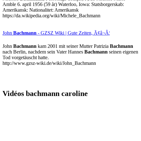
Amble 6. april 1956 (59 år) Waterloo, Iowa: Statsborgerskab:
Amerikansk: Nationalitet: Amerikansk
https://da.wikipedia.org/wiki/Michele_Bachmann
John
Bachmann
- GZSZ Wiki | Gute Zeiten, Ã¢â¬Â¦
John
Bachmann
kam 2001 mit seiner Mutter Patrizia
Bachmann
nach Berlin, nachdem sein Vater Hannes
Bachmann
seinen eigenen
Tod vorgetäuscht hatte.
http://www.gzsz-wiki.de/wiki/John_Bachmann
Vidéos bachmann caroline