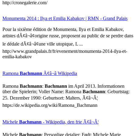
http://cronegalerie.com/
Monumenta 2014 : Ilya et Emilia Kabakov | RMN - Grand Palais
Pour la sixième édition de Monumenta, Ilya et Emilia Kabakov,
artistes dÃ¢â¬â¢origine russe, proposent au public de se perdre dans
le dédale dÃ¢â¬â¢une ville utopique, L ...
http://www.grandpalais.fr/fr/evenement/monumenta-2014-ilya-et-
emilia-kabakov
Ramona
Bachmann
Ã¢â¬â Wikipedia
Ramona
Bachmann
:
Bachmann
im April 2013. Informationen
über die Spielerin; Voller Name: Ramona
Bachmann
: Geburtstag:
25. Dezember 1990: Geburtsort: Malters, Ã¢â¬Â¦
https://de.wikipedia.org/wiki/Ramona_Bachmann
Michele
Bachmann
- Wikipedia, den frie Ã¢â¬Â¦
Michele
Bachmann
; Personlige detaljer; Født: Michele Marie