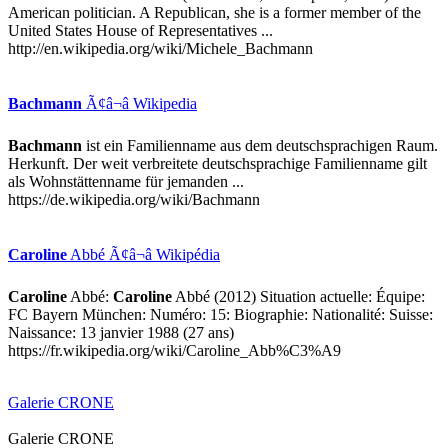
American politician. A Republican, she is a former member of the
United States House of Representatives ...
http://en.wikipedia.org/wiki/Michele_Bachmann
Bachmann
Ã¢â¬â Wikipedia
Bachmann
ist ein Familienname aus dem deutschsprachigen Raum.
Herkunft. Der weit verbreitete deutschsprachige Familienname gilt
als Wohnstättenname für jemanden ...
https://de.wikipedia.org/wiki/Bachmann
Caroline
Abbé Ã¢â¬â Wikipédia
Caroline
Abbé:
Caroline
Abbé (2012) Situation actuelle: Équipe:
FC Bayern München: Numéro: 15: Biographie: Nationalité: Suisse:
Naissance: 13 janvier 1988 (27 ans)
https://fr.wikipedia.org/wiki/Caroline_Abb%C3%A9
Galerie CRONE
Galerie CRONE