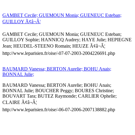
GAMBET Cecile; GUEMOUN Monia; GUENEUC Esteban;
GUILLOY Ã¢â¬Â¦
GAMBET Cecile; GUEMOUN Monia; GUENEUC Esteban;
GUILLOY Sophie; HANNICQ Audrey; HAYE Julie; HEPIEGNE
Jean; HEUDEL-STEENO Romain; HEUZE Ã¢â¬Â¦
http://www.leparisien.fr/oise/-07-07-2003-2004226691.php
BAUMARD Vanessa; BERTON Aurelie; BOHU Anais;
BONNAL Julie;
BAUMARD Vanessa; BERTON Aurelie; BOHU Anais;
BONNAL Julie; BOUCHER Peggy; BOURES Christine;
BOUVART Tara; BUTEZ Raymonde; CARLIER Ophelie;
CLAIRE Ã¢â¬Â¦
http://www.leparisien.fr/oise/-06-07-2006-2007138882.php