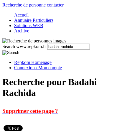
Recherche de personne
contacter
Accueil
Annuaire Particuliers
Solutions WEB
Archive
Search www.repkom.fr
Repkom Homepage
Connexion / Mon compte
Recherche pour Badahi
Rachida
Supprimer cette page ?