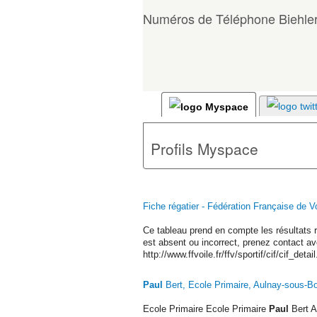
Numéros de Téléphone Biehler
Profils Myspace
Fiche régatier - Fédération Française de Vo
Ce tableau prend en compte les résultats r
est absent ou incorrect, prenez contact ave
http://www.ffvoile.fr/ffv/sportif/cif/cif_de
Paul
Bert, Ecole Primaire, Aulnay-sous-B
Ecole Primaire Ecole Primaire
Paul
Bert A