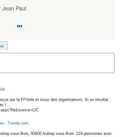
 Jean Paul
ile
eçus par la FFVoile et issus des organisateurs. Si un résultat
c l ...
tail.aspx?NoLicence=LIC
ois - Trombi.com
ulnay-sous-Bois, 93600 Aulnay-sous-Bois: 224 personnes avec