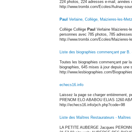
224 photos, 224 adresses e-mail, années d
http://www.trombi.com/Ecoles/Aulnay-sou
Paul
Verlaine, Collège, Maizieres-les-Met
Collège Collège
Paul
Verlaine Maizieres-l
personnes avec 785 photos, 785 adresses e
http://www.trombi.com/Ecoles/Maizieres-l
Liste des biographies commençant par B.
Toutes les biographies commençant par la l
biographies, 645 mises à jour depuis une
http://www.lesbiographies.com/Biographie
echecs16.info
Laissez la page se charger entièrement, pu
PRENOM ELO ABABOU ELIAS 1260 ABA
http://echecs16.info/pch.php?code=98
Liste des Maîtres Restaurateurs - Maîtres 
LA PETITE AUBERGE Jacques PERONNET