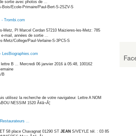
e sortie avec photos de ...
s-Bois/Ecole-Primaire/Paul-Bert-S-2SZV-S
z - Trombi.com
es-Metz, Pl Marcel Cerdan 57210 Maizieres-les-Metz: 785
-mail, années de sortie ...
es-Metz/College/Paul-Verlaine-S-3PC5-S
 - LesBiographies.com
Face
ettre B ... Mercredi 06 janvier 2016 à 05:48, 100162
 semaine
s/B
is utilisez la recherche de votre navigateur. Lettre A NOM
BOU NESSIM 1520 Ã¢â¬Â¦
Restaurateurs ...
 58 place Chavagnat 01290 ST
JEAN
S/VEYLE tél. : 03 85