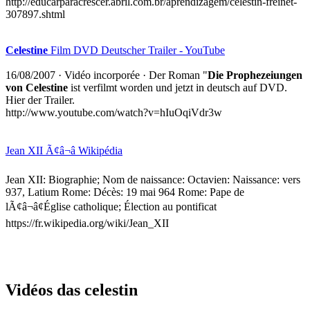
http://educarparacrescer.abril.com.br/aprendizagem/celestin-freinet-
307897.shtml
Celestine
Film DVD Deutscher Trailer - YouTube
16/08/2007
·
Vidéo incorporée
· Der Roman "
Die Prophezeiungen
von Celestine
ist verfilmt worden und jetzt in deutsch auf DVD.
Hier der Trailer.
http://www.youtube.com/watch?v=hIuOqiVdr3w
Jean XII Ã¢â¬â Wikipédia
Jean XII: Biographie; Nom de naissance: Octavien: Naissance: vers
937, Latium Rome: Décès: 19 mai 964 Rome: Pape de
lÃ¢â¬â¢Église catholique; Élection au pontificat
https://fr.wikipedia.org/wiki/Jean_XII
Vidéos das celestin