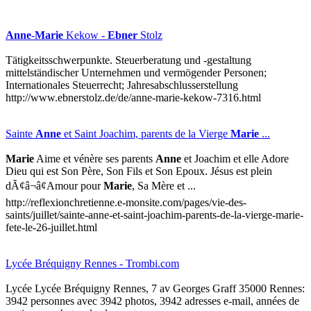
Anne
-
Marie
Kekow -
Ebner
Stolz
Tätigkeitsschwerpunkte. Steuerberatung und -gestaltung
mittelständischer Unternehmen und vermögender Personen;
Internationales Steuerrecht; Jahresabschlusserstellung
http://www.ebnerstolz.de/de/anne-marie-kekow-7316.html
Sainte
Anne
et Saint Joachim, parents de la Vierge
Marie
...
Marie
Aime et vénère ses parents
Anne
et Joachim et elle Adore
Dieu qui est Son Père, Son Fils et Son Epoux. Jésus est plein
dÃ¢â¬â¢Amour pour
Marie
, Sa Mère et ...
http://reflexionchretienne.e-monsite.com/pages/vie-des-
saints/juillet/sainte-anne-et-saint-joachim-parents-de-la-vierge-marie-
fete-le-26-juillet.html
Lycée Bréquigny Rennes - Trombi.com
Lycée Lycée Bréquigny Rennes, 7 av Georges Graff 35000 Rennes:
3942 personnes avec 3942 photos, 3942 adresses e-mail, années de