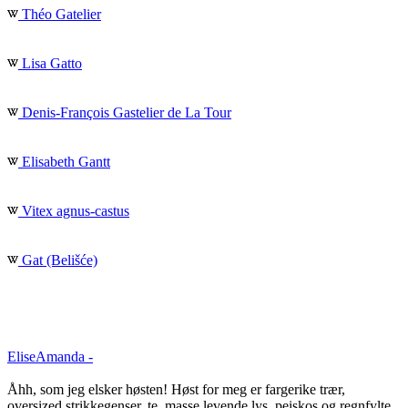
Théo Gatelier
Lisa Gatto
Denis-François Gastelier de La Tour
Elisabeth Gantt
Vitex agnus-castus
Gat (Belišće)
EliseAmanda -
Åhh, som jeg elsker høsten! Høst for meg er fargerike trær,
oversized strikkegenser, te, masse levende lys, peiskos og regnfylte