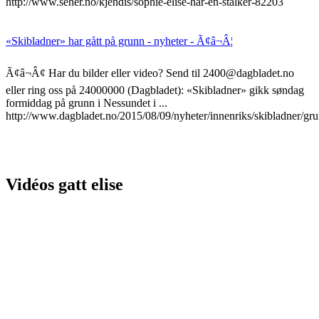
http://www.seher.no/kjendis/sophie-elise-har-en-stalker-82203
«Skibladner» har gått på grunn - nyheter - Ã¢â¬Â¦
Ã¢â¬Â¢ Har du bilder eller video? Send til 2400@dagbladet.no
eller ring oss på 24000000 (Dagbladet): «Skibladner» gikk søndag
formiddag på grunn i Nessundet i ...
http://www.dagbladet.no/2015/08/09/nyheter/innenriks/skibladner/gr
Vidéos gatt elise