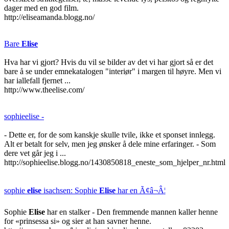
dager med en god film.
http://eliseamanda.blogg.no/
Bare
Elise
Hva har vi gjort? Hvis du vil se bilder av det vi har gjort så er det
bare å se under emnekatalogen "interiør" i margen til høyre. Men vi
har iallefall fjernet ...
http://www.theelise.com/
sophieelise -
- Dette er, for de som kanskje skulle tvile, ikke et sponset innlegg.
Alt er betalt for selv, men jeg ønsker å dele mine erfaringer. - Som
dere vet går jeg i ...
http://sophieelise.blogg.no/1430850818_eneste_som_hjelper_nr.html
sophie
elise
isachsen: Sophie
Elise
har en Ã¢â¬Â¦
Sophie
Elise
har en stalker - Den fremmende mannen kaller henne
for «prinsessa si» og sier at han savner henne.