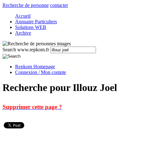
Recherche de personne
contacter
Accueil
Annuaire Particuliers
Solutions WEB
Archive
Search www.repkom.fr
Repkom Homepage
Connexion / Mon compte
Recherche pour Illouz Joel
Supprimer cette page ?