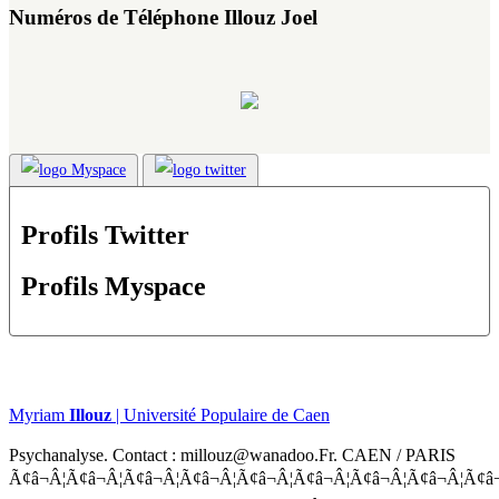
Numéros de Téléphone Illouz Joel
Profils Twitter
Profils Myspace
Myriam
Illouz
| Université Populaire de Caen
Psychanalyse. Contact : millouz@wanadoo.Fr. CAEN / PARIS
Ã¢â¬Â¦Ã¢â¬Â¦Ã¢â¬Â¦Ã¢â¬Â¦Ã¢â¬Â¦Ã¢â¬Â¦Ã¢â¬Â¦Ã¢â¬Â¦Ã¢â