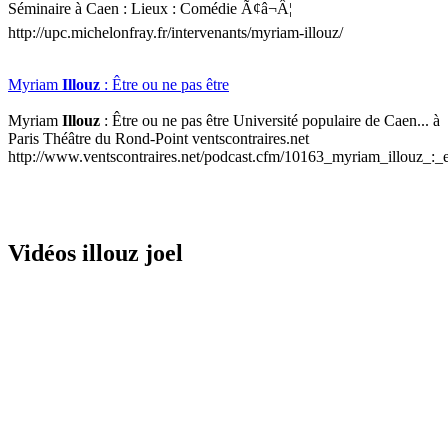
Séminaire à Caen : Lieux : Comédie Ã¢â¬Â¦
http://upc.michelonfray.fr/intervenants/myriam-illouz/
Myriam
Illouz
: Être ou ne pas être
Myriam
Illouz
: Être ou ne pas être Université populaire de Caen... à
Paris Théâtre du Rond-Point ventscontraires.net
http://www.ventscontraires.net/podcast.cfm/10163_myriam_illouz_:_
Vidéos illouz joel