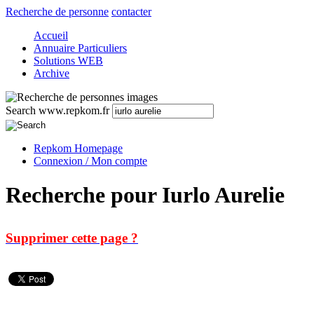
Recherche de personne
contacter
Accueil
Annuaire Particuliers
Solutions WEB
Archive
Search www.repkom.fr
Repkom Homepage
Connexion / Mon compte
Recherche pour Iurlo Aurelie
Supprimer cette page ?