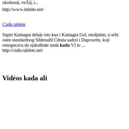
okolnosti, veÃâ¡ i...
http://www.istinito.net/
Cialis tablete
Super Kamagra deluje isto kao i Kamagra Gel, medjutim, u sebi
osim standardnog Sildenafil Citrata sadrzi i Dapoxetin, koji
omogucava da ejakulirate onda
kada
VI to ...
http://cialis-tablete.net/
Vidéos kada ali