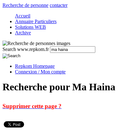
Recherche de personne
contacter
Accueil
Annuaire Particuliers
Solutions WEB
Archive
Search www.repkom.fr
Repkom Homepage
Connexion / Mon compte
Recherche pour Ma Haina
Supprimer cette page ?