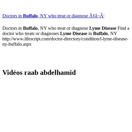
Doctors in
Buffalo
, NY who treat or diagnose Ã¢â¬Â¦
Doctors in
Buffalo
, NY who treat or diagnose
Lyme Disease
Find a
doctor who treats or diagnoses
Lyme Disease
in
Buffalo
, NY
http://www.lifescript.com/doctor-directory/condition/l-lyme-disease-
ny-buffalo.aspx
Vidéos raab abdelhamid