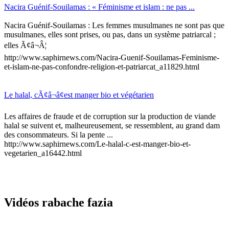
Nacira Guénif-Souilamas : « Féminisme et islam : ne pas ...
Nacira Guénif-Souilamas : Les femmes musulmanes ne sont pas que
musulmanes, elles sont prises, ou pas, dans un système patriarcal ;
elles Ã¢â¬Â¦
http://www.saphirnews.com/Nacira-Guenif-Souilamas-Feminisme-
et-islam-ne-pas-confondre-religion-et-patriarcat_a11829.html
Le halal, cÃ¢â¬â¢est manger bio et végétarien
Les affaires de fraude et de corruption sur la production de viande
halal se suivent et, malheureusement, se ressemblent, au grand dam
des consommateurs. Si la pente ...
http://www.saphirnews.com/Le-halal-c-est-manger-bio-et-
vegetarien_a16442.html
Vidéos rabache fazia