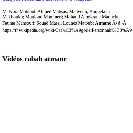
M. Nora Mahiout; Ahmed Mahsas; Maïwenn; Boubekeur
Makhoukh; Mouloud Mammeri; Mohand Amokrane Maouche;
Fatima Mansouri; Souad Massi; Lounès Matoub;
Atmane
Ã¢â¬Â¦
https://fr.wikipedia.org/wiki/Cat%C3%A9gorie:Personnalit%C3%A9
Vidéos rabah atmane