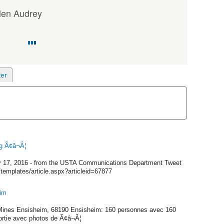
len Audrey
g Ã¢â¬Â¦
 17, 2016 - from the USTA Communications Department Tweet
templates/article.aspx?articleid=67877
eim
 Mines Ensisheim, 68190 Ensisheim: 160 personnes avec 160
rtie avec photos de Ã¢â¬Â¦