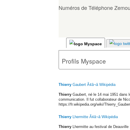
Numéros de Téléphone Zemour
Profils Myspace
Thierry
Gaubert Ã¢â¬â Wikipédia
Thierry
Gaubert, né le 14 mai 1951 dans le
communication. Il fut collaborateur de Nico
https://fr.wikipedia.org/wiki/Thierry_Gauber
Thierry
Lhermitte Ã¢â¬â Wikipédia
Thierry
Lhermitte au festival de Deauvill