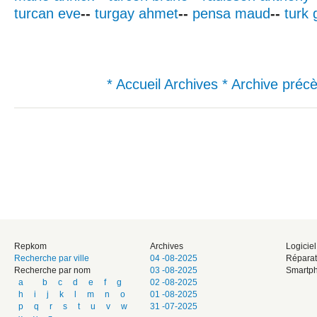
turcan eve
--
turgay ahmet
--
pensa maud
--
turk 
* Accueil Archives
* Archive préc
Repkom
Archives
Logicie
Recherche par ville
04 -08-2025
Réparat
Recherche par nom
03 -08-2025
Smartph
a
b
c
d
e
f
g
02 -08-2025
h
i
j
k
l
m
n
o
01 -08-2025
p
q
r
s
t
u
v
w
31 -07-2025