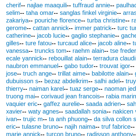
cherif
--
najlae maaquili
--
tuffraud annie
--
paulha
selim
--
taha omar
--
sanglas finkel virginie
--
arra
zakariya
--
pouriche florence
--
turba christine
--
r
gerome
--
cattan annick
--
immer patrick
--
turc tu
catherine
--
jacob lucie
--
gaglio stephanie
--
gach
gilles
--
ture fatou
--
turcaud alice
--
jacob aline
--
t
vanessa
--
truncks tom
--
raehm alain
--
tse freder
ecale yannick
--
rebouillat alain
--
terradura claud
naubron emmanuel
--
gabo tudor
--
trouvat igor
--
jose
--
truch ange
--
trillat aime
--
babilotte alain
--
dubuisson s
--
bezaz abdelkrim
--
salhi adel
--
tru
thierry
--
naiman karel
--
tuaz serge
--
naoman jed
truong mai
--
corivaud jean francois
--
rabia mari
vaquier eric
--
gaffez aurelie
--
saada adrien
--
sah
xavier
--
waty agnes
--
saadallah sonia
--
nakicen 
ivan
--
trujic m
--
ta anh phuong
--
da silva collon 
eric
--
tulasne bruno
--
najih naima
--
truf fabrice
--
marie annick
--
turcon bruno
--
radisson anthony
-