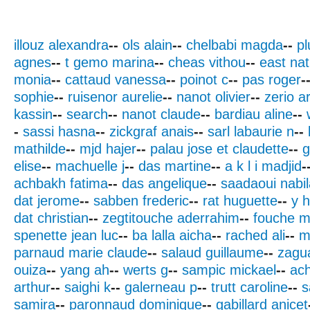
illouz alexandra
--
ols alain
--
chelbabi magda
--
p
agnes
--
t gemo marina
--
cheas vithou
--
east na
monia
--
cattaud vanessa
--
poinot c
--
pas roger
-
sophie
--
ruisenor aurelie
--
nanot olivier
--
zerio a
kassin
--
search
--
nanot claude
--
bardiau aline
--
-
sassi hasna
--
zickgraf anais
--
sarl labaurie n
--
mathilde
--
mjd hajer
--
palau jose et claudette
--
g
elise
--
machuelle j
--
das martine
--
a k l i madjid
-
achbakh fatima
--
das angelique
--
saadaoui nabil
dat jerome
--
sabben frederic
--
rat huguette
--
y h
dat christian
--
zegtitouche aderrahim
--
fouche 
spenette jean luc
--
ba lalla aicha
--
rached ali
--
m
parnaud marie claude
--
salaud guillaume
--
zagu
ouiza
--
yang ah
--
werts g
--
sampic mickael
--
ach
arthur
--
saighi k
--
galerneau p
--
trutt caroline
--
s
samira
--
paronnaud dominique
--
gabillard anicet